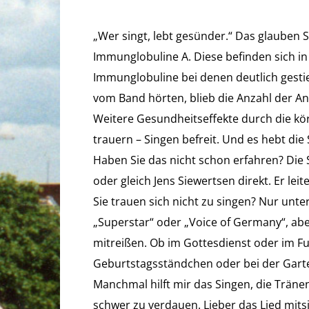
„Wer singt, lebt gesünder.“ Das glauben S
Immunglobuline A. Diese befinden sich i
Immunglobuline bei denen deutlich gest
vom Band hörten, blieb die Anzahl der An
Weitere Gesundheitseffekte durch die kör
trauern – Singen befreit. Und es hebt di
Haben Sie das nicht schon erfahren? Die
oder gleich Jens Siewertsen direkt. Er lei
Sie trauen sich nicht zu singen? Nur unte
„Superstar“ oder „Voice of Germany“, abe
mitreißen. Ob im Gottesdienst oder im F
Geburtstagsständchen oder bei der Garte
Manchmal hilft mir das Singen, die Träne
schwer zu verdauen. Lieber das Lied mitsin