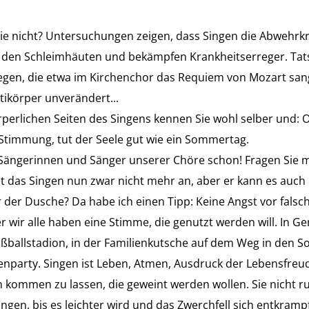
ie nicht? Untersuchungen zeigen, dass Singen die Abwehrkrä
n den Schleimhäuten und bekämpfen Krankheitserreger. Tats
iegen, die etwa im Kirchenchor das Requiem von Mozart sa
tikörper unverändert...
perlichen Seiten des Singens kennen Sie wohl selber und: 
e Stimmung, tut der Seele gut wie ein Sommertag.
 Sängerinnen und Sänger unserer Chöre schon! Fragen Sie 
tet das Singen nun zwar nicht mehr an, aber er kann es auch 
r der Dusche? Da habe ich einen Tipp: Keine Angst vor falsc
r wir alle haben eine Stimme, die genutzt werden will. In G
ußballstadion, in der Familienkutsche auf dem Weg in den
nparty. Singen ist Leben, Atmen, Ausdruck der Lebensfreu
n kommen zu lassen, die geweint werden wollen. Sie nicht 
gen, bis es leichter wird und das Zwerchfell sich entkrampft