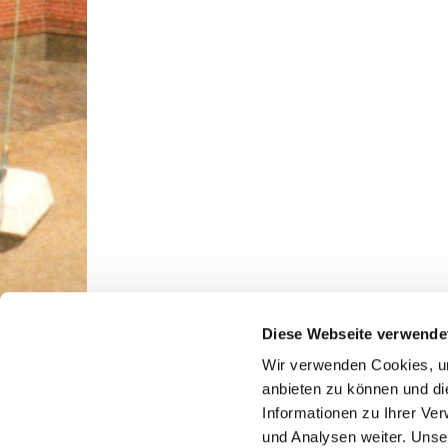
Diese Webseite verwende
Wir verwenden Cookies, um
anbieten zu können und di
Jakobi & Luther im Netz ·
Informationen zu Ihrer Ve
Luthergemeinde: 
und Analysen weiter. Unse