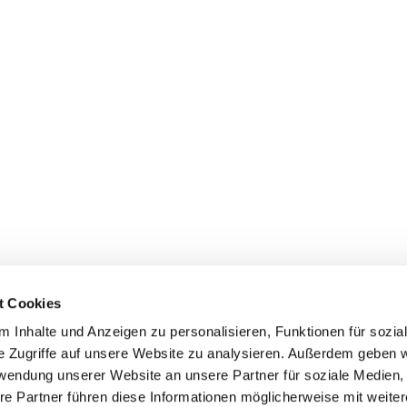
t Cookies
 Inhalte und Anzeigen zu personalisieren, Funktionen für sozia
e Zugriffe auf unsere Website zu analysieren. Außerdem geben w
 Jakobigemeinde: Knooper Weg 53, 24103 Kiel, Tel.0431 92402,
gemeindebue
rwendung unserer Website an unsere Partner für soziale Medien
Schillerstraße 27, 24116 Kiel, Tel. 0431 554479,
kirchenbuero@lutherkirche-
re Partner führen diese Informationen möglicherweise mit weite