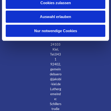
Cookies zulassen
im Netz
s
·
w
Jakobig
Auswahl erlauben
a
emeind
h
e:
Knoope
l
Nur notwendige Cookies
r Weg
53,
24103
Kiel,
Tel.043
1
92402,
gemein
debuero
@jakobi
-kiel.de
Lutherg
emeind
e:
Schillers
traße