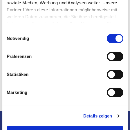
soziale Medien, Werbung und Analysen weiter. Unsere
Partner führen diese Informationen möglicherweise mit
weiteren Daten zusammen, die Sie ihnen bereitgestellt
haben oder die sie im Rahmen Ihrer Nutzung der Dienste
gesammelt haben.
E
Notwendig
i
n
w
Präferenzen
i
l
l
Statistiken
i
g
Marketing
u
n
g
Details zeigen
s
Jakobi
a
&
Luther
u