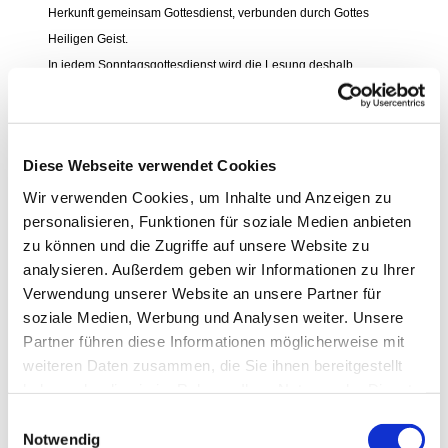
Herkunft gemeinsam Gottesdienst, verbunden durch Gottes
Heiligen Geist.
In jedem Sonntagsgottesdienst wird die Lesung deshalb
zweisprachig( deutsch und farsi) gehalten. Die Predigt liegt in
persischer Übersetzung gedruckt aus. Die Gebete sind ebenfalls
zweisprachig.
Diese Webseite verwendet Cookies
Unsere unterschiedlichen Kulturen sehen wir als eine
Bereicherung an. Es gibt viel Spannendes zu entdecken!
Wir verwenden Cookies, um Inhalte und Anzeigen zu
personalisieren, Funktionen für soziale Medien anbieten
Schauen Sie gerne vorbei!
zu können und die Zugriffe auf unsere Website zu
بنیان کلیسا از آغاز (از عید پنجاهه) جهانی گذاشته شد.
analysieren. Außerdem geben wir Informationen zu Ihrer
همچنین در کلیسای «یاکوبی» مردمان، با تبارهای
Verwendung unserer Website an unsere Partner für
گوناگون، پرستش را در روح‌القدس خداوند برگزار
soziale Medien, Werbung und Analysen weiter. Unsere
می‌کنند.
Partner führen diese Informationen möglicherweise mit
در مراسم هر یکشنبه خوانش انجیل به دو زبان فارسی و
weiteren Daten zusammen, die Sie ihnen bereitgestellt
آلمانی ایراد می‌گردد. متن موعظه به زبان فارسی
haben oder die sie im Rahmen Ihrer Nutzung der Dienste
ترجمه و چاپ شده و نیایش ها نیز دو زبانه می‌باشند.
gesammelt haben.
E
این تفاوت‌ در فرهنگ‌ها‌یمان است که توانگرمان
Notwendig
می‌سازد. موارد هیجان‌انگیز فراوانی برای کشف وجود
i