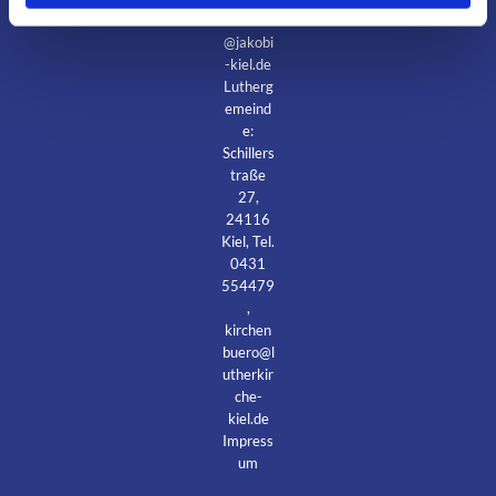
debuero
@jakobi
-kiel.de
Lutherg
emeind
e:
Schillers
traße
27,
24116
Kiel, Tel.
0431
554479
,
kirchen
buero@l
utherkir
che-
kiel.de
Impress
um