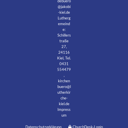
debuero
@jakobi
-kiel.de
Lutherg
emeind
e:
Schillers
traße
27,
24116
Kiel, Tel.
0431
554479
,
kirchen
buero@l
utherkir
che-
kiel.de
Impress
um
Datenschutzerklärung
ChurchDesk-Login