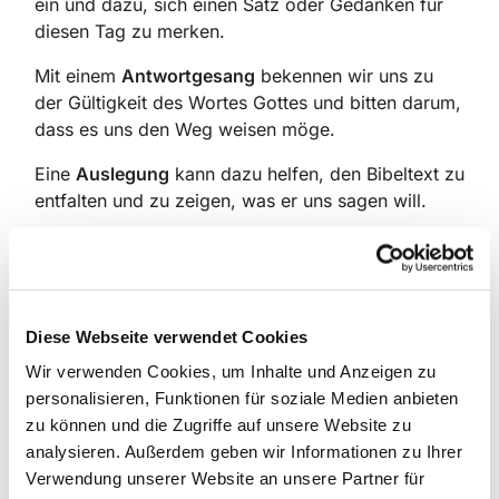
ein und dazu, sich einen Satz oder Gedanken für
diesen Tag zu merken.
Mit einem
Antwortgesang
bekennen wir uns zu
der Gültigkeit des Wortes Gottes und bitten darum,
dass es uns den Weg weisen möge.
Eine
Auslegung
kann dazu helfen, den Bibeltext zu
entfalten und zu zeigen, was er uns sagen will.
Ein
Lied
nimmt uns hinein in das Leben des
Glaubens, sei es, dass es unsere Gedanken und
Empfindungen klärt und vertieft, oder uns mit der
mahnenden und tröstenden Kraft seiner Worte und
Diese Webseite verwendet Cookies
seiner Melodie anspricht.
Wir verwenden Cookies, um Inhalte und Anzeigen zu
Mit einem
Lobgesang aus dem Neuen Testament
personalisieren, Funktionen für soziale Medien anbieten
stimmen wir in die Bekenntnisse der ersten
zu können und die Zugriffe auf unsere Website zu
Christen ein.
analysieren. Außerdem geben wir Informationen zu Ihrer
Verwendung unserer Website an unsere Partner für
Im
Gebet
bringen wir vor Gott, was uns an diesem