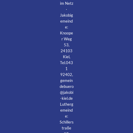
im Netz
·
Jakobig
emeind
e:
Knoope
r Weg
53,
24103
Kiel,
Tel.043
1
92402,
gemein
debuero
@jakobi
-kiel.de
Lutherg
emeind
e:
Schillers
traße