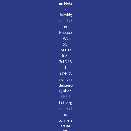
im Netz
·
Jakobig
emeind
e:
Knoope
r Weg
53,
24103
Kiel,
Tel.043
1
92402,
gemein
debuero
@jakobi
-kiel.de
Lutherg
emeind
e:
Schillers
traße