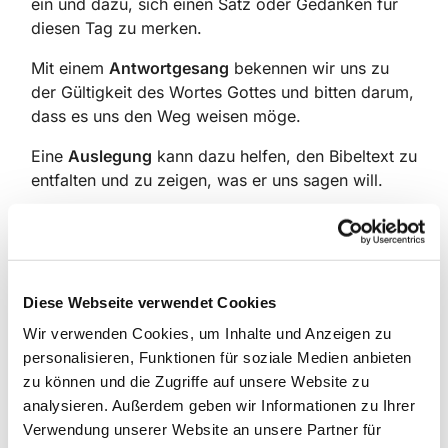
ein und dazu, sich einen Satz oder Gedanken für
diesen Tag zu merken.
Mit einem
Antwortgesang
bekennen wir uns zu
der Gültigkeit des Wortes Gottes und bitten darum,
dass es uns den Weg weisen möge.
Eine
Auslegung
kann dazu helfen, den Bibeltext zu
entfalten und zu zeigen, was er uns sagen will.
Ein
Lied
nimmt uns hinein in das Leben des
Glaubens, sei es, dass es unsere Gedanken und
Empfindungen klärt und vertieft, oder uns mit der
mahnenden und tröstenden Kraft seiner Worte und
Diese Webseite verwendet Cookies
seiner Melodie anspricht.
Wir verwenden Cookies, um Inhalte und Anzeigen zu
Mit einem
Lobgesang aus dem Neuen Testament
personalisieren, Funktionen für soziale Medien anbieten
stimmen wir in die Bekenntnisse der ersten
zu können und die Zugriffe auf unsere Website zu
Christen ein.
analysieren. Außerdem geben wir Informationen zu Ihrer
Verwendung unserer Website an unsere Partner für
Im
Gebet
bringen wir vor Gott, was uns an diesem