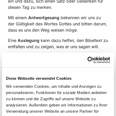
ein und dazu, sich einen Satz oder Gedanken für
diesen Tag zu merken.
Mit einem
Antwortgesang
bekennen wir uns zu
der Gültigkeit des Wortes Gottes und bitten darum,
dass es uns den Weg weisen möge.
Eine
Auslegung
kann dazu helfen, den Bibeltext zu
entfalten und zu zeigen, was er uns sagen will.
Ein
Lied
nimmt uns hinein in das Leben des
Glaubens, sei es, dass es unsere Gedanken und
Empfindungen klärt und vertieft, oder uns mit der
mahnenden und tröstenden Kraft seiner Worte und
Diese Webseite verwendet Cookies
seiner Melodie anspricht.
Wir verwenden Cookies, um Inhalte und Anzeigen zu
Mit einem
Lobgesang aus dem Neuen Testament
personalisieren, Funktionen für soziale Medien anbieten
stimmen wir in die Bekenntnisse der ersten
zu können und die Zugriffe auf unsere Website zu
Christen ein.
analysieren. Außerdem geben wir Informationen zu Ihrer
Verwendung unserer Website an unsere Partner für
Im
Gebet
bringen wir vor Gott, was uns an diesem