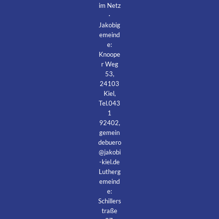
im Netz
·
Jakobig
emeind
e:
Knoope
r Weg
53,
24103
Kiel,
Tel.043
1
92402,
gemein
debuero
@jakobi
-kiel.de
Lutherg
emeind
e:
Schillers
traße