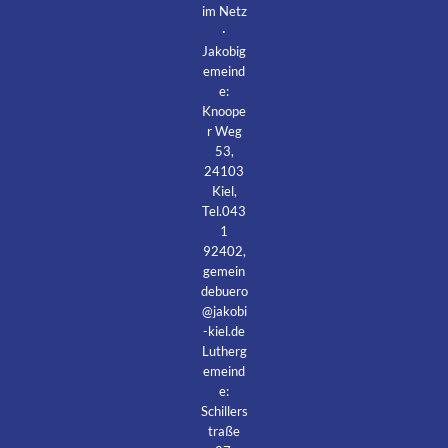
im Netz
·
Jakobig
emeind
e:
Knoope
r Weg
53,
24103
Kiel,
Tel.043
1
92402,
gemein
debuero
@jakobi
-kiel.de
Lutherg
emeind
e:
Schillers
traße