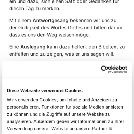
ein und dazu, sich einen Satz oder Gedanken für
diesen Tag zu merken.
Mit einem
Antwortgesang
bekennen wir uns zu
der Gültigkeit des Wortes Gottes und bitten darum,
dass es uns den Weg weisen möge.
Eine
Auslegung
kann dazu helfen, den Bibeltext zu
entfalten und zu zeigen, was er uns sagen will.
Ein
Lied
nimmt uns hinein in das Leben des
Glaubens, sei es, dass es unsere Gedanken und
Empfindungen klärt und vertieft, oder uns mit der
mahnenden und tröstenden Kraft seiner Worte und
Diese Webseite verwendet Cookies
seiner Melodie anspricht.
Wir verwenden Cookies, um Inhalte und Anzeigen zu
Mit einem
Lobgesang aus dem Neuen Testament
personalisieren, Funktionen für soziale Medien anbieten
stimmen wir in die Bekenntnisse der ersten
zu können und die Zugriffe auf unsere Website zu
Christen ein.
analysieren. Außerdem geben wir Informationen zu Ihrer
Verwendung unserer Website an unsere Partner für
Im
Gebet
bringen wir vor Gott, was uns an diesem