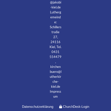
@jakobi
-kiel.de
Lutherg
emeind
e:
Schillers
traße
27,
24116
Kiel, Tel.
0431
554479
,
kirchen
buero@l
utherkir
che-
kiel.de
Impress
um
Datenschutzerklärung
ChurchDesk-Login