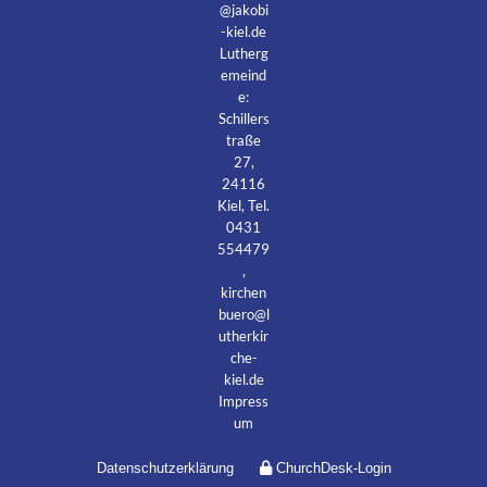
@jakobi
-kiel.de
Lutherg
emeind
e:
Schillers
traße
27,
24116
Kiel, Tel.
0431
554479
,
kirchen
buero@l
utherkir
che-
kiel.de
Impress
um
Datenschutzerklärung
ChurchDesk-Login