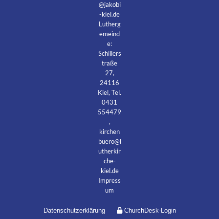
@jakobi
-kiel.de
Lutherg
emeind
e:
Schillers
traße
27,
24116
Kiel, Tel.
0431
554479
,
kirchen
buero@l
utherkir
che-
kiel.de
Impress
um
Datenschutzerklärung
ChurchDesk-Login