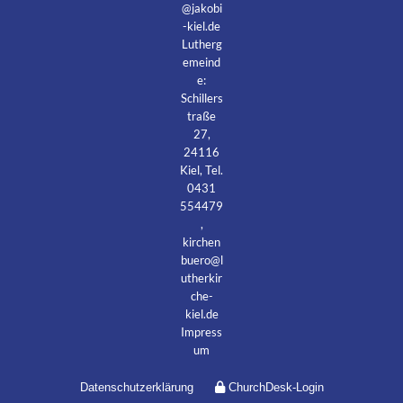
@jakobi
-kiel.de
Lutherg
emeind
e:
Schillers
traße
27,
24116
Kiel, Tel.
0431
554479
,
kirchen
buero@l
utherkir
che-
kiel.de
Impress
um
Datenschutzerklärung
ChurchDesk-Login