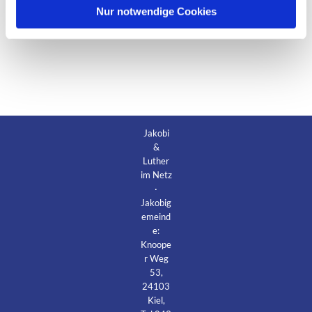
l
Nur notwendige Cookies
Jakobi
&
Luther
im Netz
·
Jakobig
emeind
e:
Knoope
r Weg
53,
24103
Kiel,