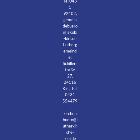
Tel.043
1
92402,
gemein
debuero
@jakobi
-kiel.de
Lutherg
emeind
e:
Schillers
traße
27,
24116
Kiel, Tel.
0431
554479
,
kirchen
buero@l
utherkir
che-
kiel.de