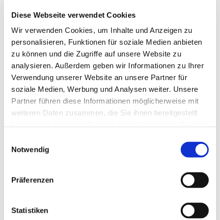
Diese Webseite verwendet Cookies
Wir verwenden Cookies, um Inhalte und Anzeigen zu
personalisieren, Funktionen für soziale Medien anbieten
zu können und die Zugriffe auf unsere Website zu
analysieren. Außerdem geben wir Informationen zu Ihrer
Verwendung unserer Website an unsere Partner für
soziale Medien, Werbung und Analysen weiter. Unsere
Partner führen diese Informationen möglicherweise mit
weiteren Daten zusammen, die Sie ihnen bereitgestellt
haben oder die sie im Rahmen Ihrer Nutzung der Dienste
gesammelt haben.
E
Notwendig
i
n
w
Präferenzen
i
l
l
Statistiken