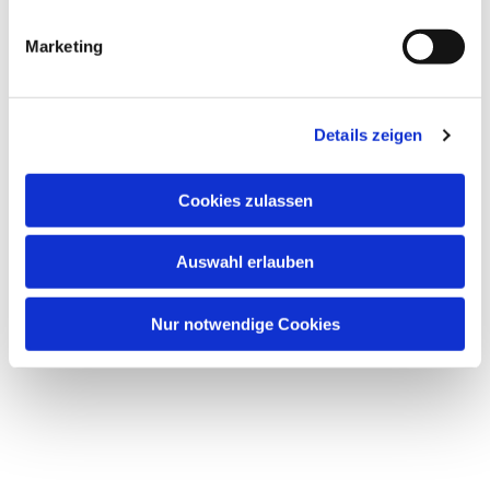
i
g
Marketing
u
n
g
Details zeigen
s
a
u
Cookies zulassen
Dies könnte Sie auch
s
interessieren
w
Auswahl erlauben
a
h
l
Nur notwendige Cookies