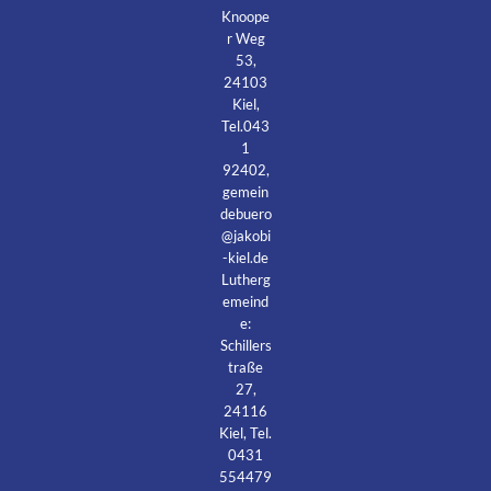
Knoope
r Weg
53,
24103
Kiel,
Tel.043
1
92402,
gemein
debuero
@jakobi
-kiel.de
Lutherg
emeind
e:
Schillers
traße
27,
24116
Kiel, Tel.
0431
554479