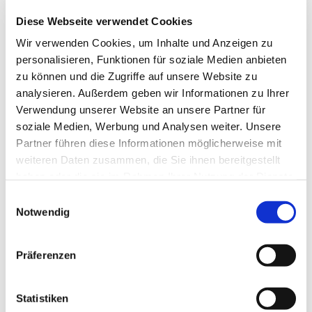
Diese Webseite verwendet Cookies
Wir verwenden Cookies, um Inhalte und Anzeigen zu
personalisieren, Funktionen für soziale Medien anbieten
zu können und die Zugriffe auf unsere Website zu
analysieren. Außerdem geben wir Informationen zu Ihrer
Verwendung unserer Website an unsere Partner für
soziale Medien, Werbung und Analysen weiter. Unsere
Partner führen diese Informationen möglicherweise mit
weiteren Daten zusammen, die Sie ihnen bereitgestellt
haben oder die sie im Rahmen Ihrer Nutzung der Dienste
gesammelt haben.
E
Notwendig
i
n
w
Präferenzen
i
l
l
Statistiken