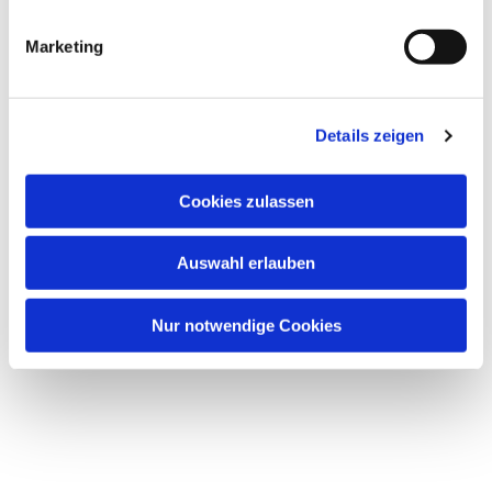
i
g
Marketing
u
n
g
Details zeigen
s
a
u
Cookies zulassen
Dies könnte Sie auch
s
interessieren
w
Auswahl erlauben
a
h
l
Nur notwendige Cookies