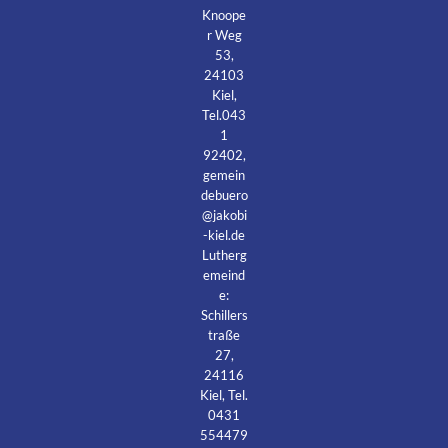
Knoope
r Weg
53,
24103
Kiel,
Tel.043
1
92402,
gemein
debuero
@jakobi
-kiel.de
Lutherg
emeind
e:
Schillers
traße
27,
24116
Kiel, Tel.
0431
554479