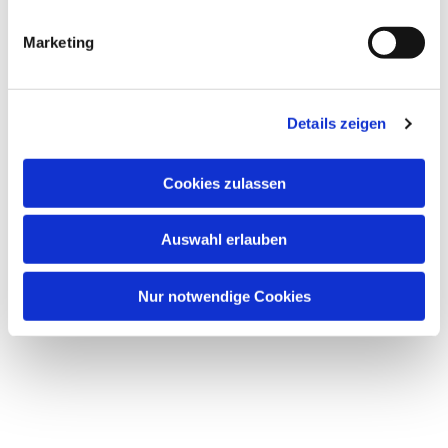
i
g
Marketing
u
n
g
Details zeigen
s
a
u
Cookies zulassen
Dies könnte Sie auch
s
interessieren
w
Auswahl erlauben
a
h
l
Nur notwendige Cookies