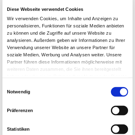
Diese Webseite verwendet Cookies
Wir verwenden Cookies, um Inhalte und Anzeigen zu
personalisieren, Funktionen für soziale Medien anbieten
zu können und die Zugriffe auf unsere Website zu
analysieren. Außerdem geben wir Informationen zu Ihrer
Verwendung unserer Website an unsere Partner für
soziale Medien, Werbung und Analysen weiter. Unsere
Partner führen diese Informationen möglicherweise mit
weiteren Daten zusammen, die Sie ihnen bereitgestellt
haben oder die sie im Rahmen Ihrer Nutzung der Dienste
gesammelt haben.
E
Notwendig
i
n
w
Präferenzen
i
l
l
Statistiken