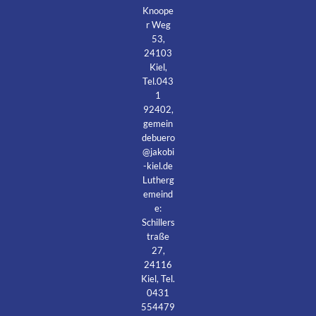
Knoope
r Weg
53,
24103
Kiel,
Tel.043
1
92402,
gemein
debuero
@jakobi
-kiel.de
Lutherg
emeind
e:
Schillers
traße
27,
24116
Kiel, Tel.
0431
554479