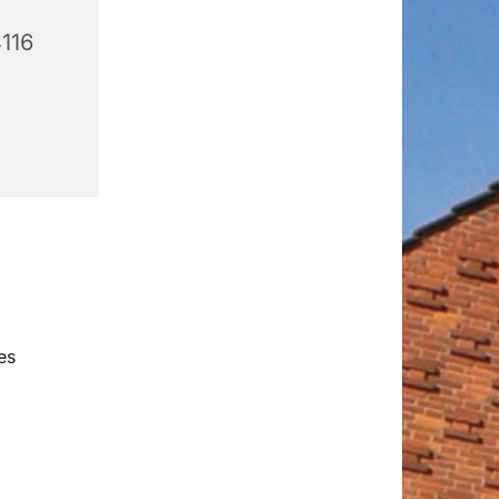
4116
es