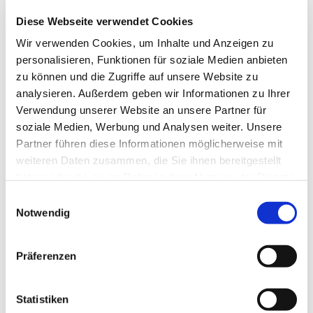
Diese Webseite verwendet Cookies
Wir verwenden Cookies, um Inhalte und Anzeigen zu
personalisieren, Funktionen für soziale Medien anbieten
zu können und die Zugriffe auf unsere Website zu
analysieren. Außerdem geben wir Informationen zu Ihrer
Verwendung unserer Website an unsere Partner für
soziale Medien, Werbung und Analysen weiter. Unsere
Partner führen diese Informationen möglicherweise mit
weiteren Daten zusammen, die Sie ihnen bereitgestellt
haben oder die sie im Rahmen Ihrer Nutzung der Dienste
gesammelt haben.
E
Notwendig
i
n
w
Präferenzen
i
l
l
Statistiken