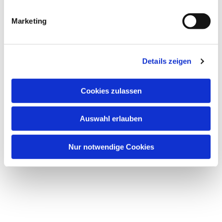
i
g
Marketing
u
n
g
Details zeigen
s
a
u
Cookies zulassen
Dies könnte Sie auch
s
interessieren
w
Auswahl erlauben
a
h
l
Nur notwendige Cookies