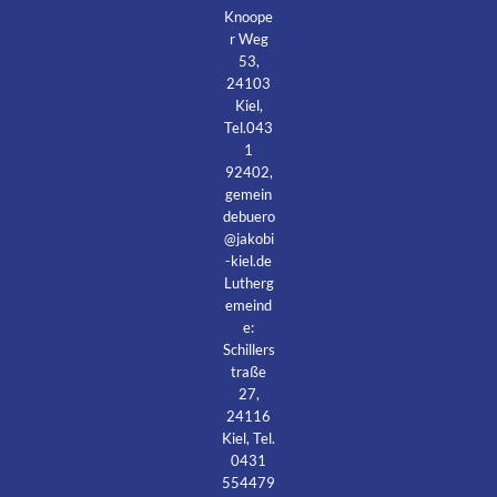
Knoope
r Weg
53,
24103
Kiel,
Tel.043
1
92402,
gemein
debuero
@jakobi
-kiel.de
Lutherg
emeind
e:
Schillers
traße
27,
24116
Kiel, Tel.
0431
554479