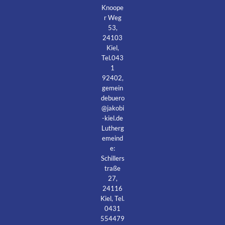
Knoope
r Weg
53,
24103
Kiel,
Tel.043
1
92402,
gemein
debuero
@jakobi
-kiel.de
Lutherg
emeind
e:
Schillers
traße
27,
24116
Kiel, Tel.
0431
554479