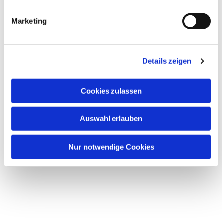
i
g
Marketing
u
n
g
Details zeigen
s
a
u
Cookies zulassen
Dies könnte Sie auch
s
interessieren
w
Auswahl erlauben
a
h
l
Nur notwendige Cookies