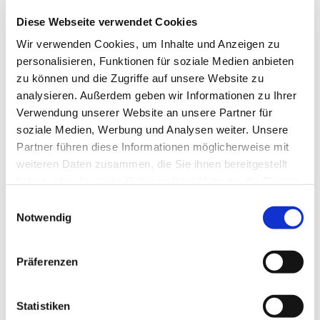
Diese Webseite verwendet Cookies
Wir verwenden Cookies, um Inhalte und Anzeigen zu
personalisieren, Funktionen für soziale Medien anbieten
zu können und die Zugriffe auf unsere Website zu
analysieren. Außerdem geben wir Informationen zu Ihrer
Verwendung unserer Website an unsere Partner für
soziale Medien, Werbung und Analysen weiter. Unsere
Partner führen diese Informationen möglicherweise mit
weiteren Daten zusammen, die Sie ihnen bereitgestellt
haben oder die sie im Rahmen Ihrer Nutzung der Dienste
gesammelt haben.
E
Notwendig
i
n
w
Präferenzen
i
l
l
Statistiken