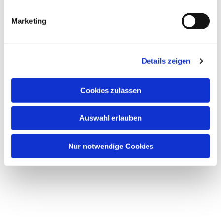
i
g
Marketing
u
n
g
Details zeigen
s
a
u
Cookies zulassen
Dies könnte Sie auch
s
interessieren
w
Auswahl erlauben
a
h
l
Nur notwendige Cookies