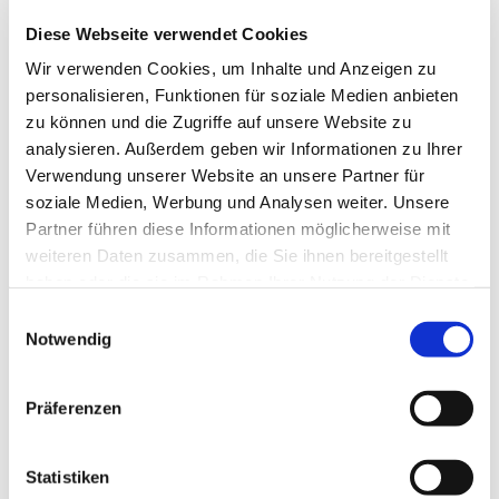
Diese Webseite verwendet Cookies
Wir verwenden Cookies, um Inhalte und Anzeigen zu
personalisieren, Funktionen für soziale Medien anbieten
zu können und die Zugriffe auf unsere Website zu
analysieren. Außerdem geben wir Informationen zu Ihrer
Verwendung unserer Website an unsere Partner für
soziale Medien, Werbung und Analysen weiter. Unsere
Partner führen diese Informationen möglicherweise mit
weiteren Daten zusammen, die Sie ihnen bereitgestellt
haben oder die sie im Rahmen Ihrer Nutzung der Dienste
gesammelt haben.
E
Notwendig
i
n
w
Präferenzen
i
l
l
Statistiken