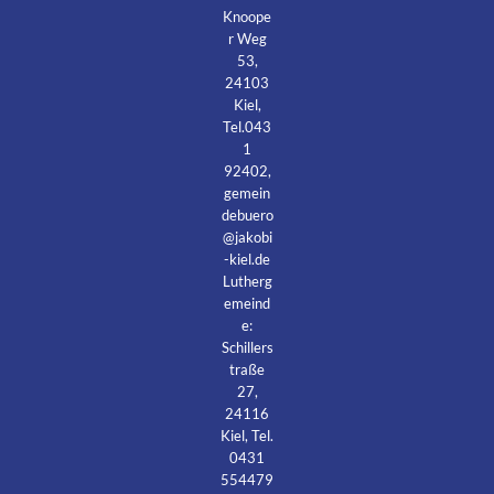
Knoope
r Weg
53,
24103
Kiel,
Tel.043
1
92402,
gemein
debuero
@jakobi
-kiel.de
Lutherg
emeind
e:
Schillers
traße
27,
24116
Kiel, Tel.
0431
554479