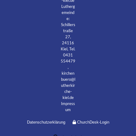
-kiel.de
Lutherg
emeind
e:
Schillers
traße
27,
24116
Kiel, Tel.
0431
554479
,
kirchen
buero@l
utherkir
che-
kiel.de
Impress
um
Datenschutzerklärung
ChurchDesk-Login