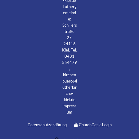
-kiel.de
Lutherg
emeind
e:
Schillers
traße
27,
24116
Kiel, Tel.
0431
554479
,
kirchen
buero@l
utherkir
che-
kiel.de
Impress
um
Datenschutzerklärung
ChurchDesk-Login