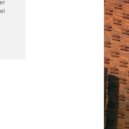
er
el