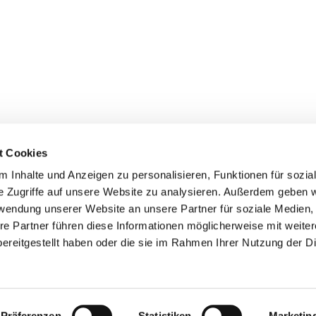
t Cookies
 Inhalte und Anzeigen zu personalisieren, Funktionen für sozia
e Zugriffe auf unsere Website zu analysieren. Außerdem geben w
etz · Jakobigemeinde: Knooper Weg 53, 24103 Kiel, Tel.0431 92402,
gemeind
rwendung unserer Website an unsere Partner für soziale Medien
nde: Schillerstraße 27, 24116 Kiel, Tel. 0431 554479,
kirchenbuero@lutherki
re Partner führen diese Informationen möglicherweise mit weite
Impressum
ereitgestellt haben oder die sie im Rahmen Ihrer Nutzung der D
Datenschutzerklärung
ChurchDesk-Login
Präferenzen
Statistiken
Marketin