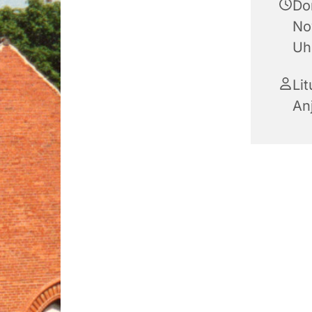
Do
No
Uh
Li
An