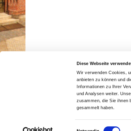
Diese Webseite verwende
Wir verwenden Cookies, um
anbieten zu können und di
Jakobi & Luther im N
Informationen zu Ihrer Ve
Luthergemei
und Analysen weiter. Unse
zusammen, die Sie ihnen b
gesammelt haben.
E
Notwendig