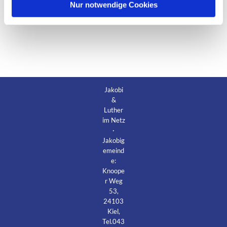
l
Nur notwendige Cookies
Jakobi
&
Luther
im Netz
·
Jakobig
emeind
e:
Knoope
r Weg
53,
24103
Kiel,
Tel.043