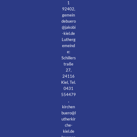
1
92402,
gemein
debuero
@jakobi
-kiel.de
Lutherg
emeind
e:
Schillers
traße
27,
24116
Kiel, Tel.
0431
554479
,
kirchen
buero@l
utherkir
che-
kiel.de