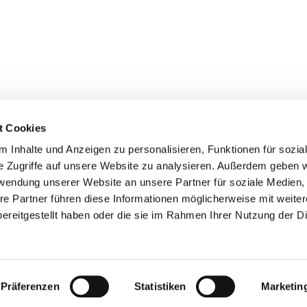
t Cookies
 Inhalte und Anzeigen zu personalisieren, Funktionen für sozia
e Zugriffe auf unsere Website zu analysieren. Außerdem geben w
etz · Jakobigemeinde: Knooper Weg 53, 24103 Kiel, Tel.0431 92402,
gemeind
rwendung unserer Website an unsere Partner für soziale Medien
nde: Schillerstraße 27, 24116 Kiel, Tel. 0431 554479,
kirchenbuero@lutherki
re Partner führen diese Informationen möglicherweise mit weite
Impressum
ereitgestellt haben oder die sie im Rahmen Ihrer Nutzung der D
Datenschutzerklärung
ChurchDesk-Login
Präferenzen
Statistiken
Marketin