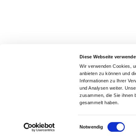
Diese Webseite verwende
Wir verwenden Cookies, um
anbieten zu können und di
Jakobi & Luther im N
Informationen zu Ihrer Ve
Luthergemei
und Analysen weiter. Unse
zusammen, die Sie ihnen b
gesammelt haben.
E
Notwendig
i