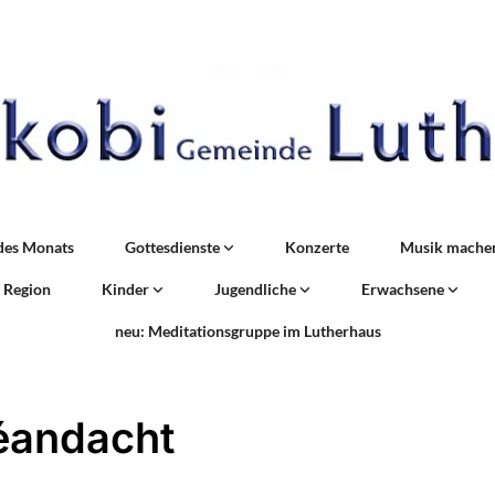
des Monats
Gottesdienste
Konzerte
Musik mache
r Region
Kinder
Jugendliche
Erwachsene
neu: Meditationsgruppe im Lutherhaus
éandacht