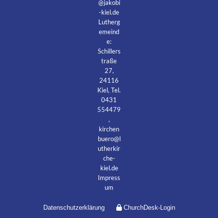
@jakobi
-kiel.de
Lutherg
emeind
e:
Schillers
traße
27,
24116
Kiel, Tel.
0431
554479
,
kirchen
buero@l
utherkir
che-
kiel.de
Impress
um
Datenschutzerklärung
ChurchDesk-Login