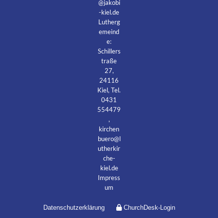
@jakobi
-kiel.de
Lutherg
emeind
e:
Schillers
traße
27,
24116
Kiel, Tel.
0431
554479
,
kirchen
buero@l
utherkir
che-
kiel.de
Impress
um
Datenschutzerklärung
ChurchDesk-Login