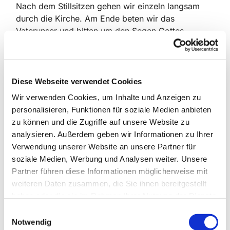
Nach dem Stillsitzen gehen wir einzeln langsam
durch die Kirche. Am Ende beten wir das
Vaterunser und bitten um den Segen Gottes.
Durch die Stunde begleiten uns Texte und Lieder
aus unserer Tradition, die uns zur Stille, zum Hören
und zum Gebet einladen.
Diese Webseite verwendet Cookies
Jede und jeder ist herzlich willkommen, dabei zu
Wir verwenden Cookies, um Inhalte und Anzeigen zu
sein, aber kommen Sie bitte pünktlich. Denn mit
personalisieren, Funktionen für soziale Medien anbieten
Beginn schließen wir die Tür von innen zu, weil
zu können und die Zugriffe auf unsere Website zu
verspätete Gäste oder andere Kirchenbesucher die
analysieren. Außerdem geben wir Informationen zu Ihrer
Konzentration stören würden.
Verwendung unserer Website an unsere Partner für
Kontakt:
Gesa Bartholomae
soziale Medien, Werbung und Analysen weiter. Unsere
Tel.: 0431/36640
Partner führen diese Informationen möglicherweise mit
Email: gesa.bartholomae@gmx.de
weiteren Daten zusammen, die Sie ihnen bereitgestellt
haben oder die sie im Rahmen Ihrer Nutzung der Dienste
gesammelt haben.
E
Notwendig
i