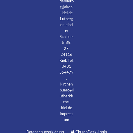
debuero
@jakobi
-kiel.de
Lutherg
emeind
e:
Schillers
traße
27,
24116
Kiel, Tel.
0431
554479
,
kirchen
buero@l
utherkir
che-
kiel.de
Impress
um
Datenschutzerklärung
ChurchDesk-Login