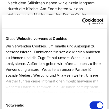
Nach dem Stillsitzen gehen wir einzeln langsam
durch die Kirche. Am Ende beten wir das
Vaterunser und bitten um den Segen Gottes.
Durch die Stunde begleiten uns Texte und Lieder
aus unserer Tradition, die uns zur Stille, zum Hören
und zum Gebet einladen.
Diese Webseite verwendet Cookies
Jede und jeder ist herzlich willkommen, dabei zu
Wir verwenden Cookies, um Inhalte und Anzeigen zu
sein, aber kommen Sie bitte pünktlich. Denn mit
personalisieren, Funktionen für soziale Medien anbieten
Beginn schließen wir die Tür von innen zu, weil
zu können und die Zugriffe auf unsere Website zu
verspätete Gäste oder andere Kirchenbesucher die
analysieren. Außerdem geben wir Informationen zu Ihrer
Konzentration stören würden.
Verwendung unserer Website an unsere Partner für
Kontakt:
Gesa Bartholomae
soziale Medien, Werbung und Analysen weiter. Unsere
Tel.: 0431/36640
Partner führen diese Informationen möglicherweise mit
Email: gesa.bartholomae@gmx.de
weiteren Daten zusammen, die Sie ihnen bereitgestellt
haben oder die sie im Rahmen Ihrer Nutzung der Dienste
gesammelt haben.
E
Notwendig
i