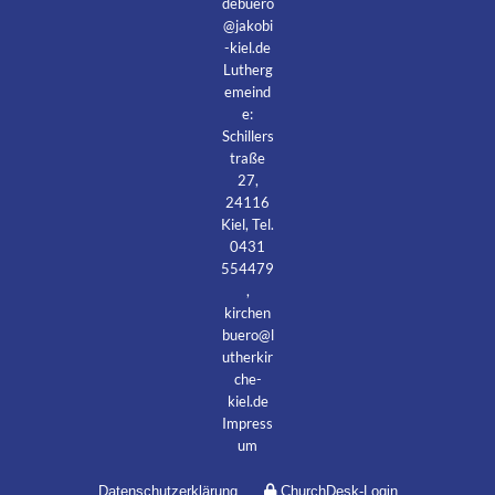
debuero
@jakobi
-kiel.de
Lutherg
emeind
e:
Schillers
traße
27,
24116
Kiel, Tel.
0431
554479
,
kirchen
buero@l
utherkir
che-
kiel.de
Impress
um
Datenschutzerklärung
ChurchDesk-Login