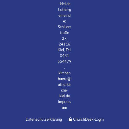
-kiel.de
Lutherg
emeind
e:
Schillers
traße
27,
24116
Kiel, Tel.
0431
554479
,
kirchen
buero@l
utherkir
che-
kiel.de
Impress
um
Datenschutzerklärung
ChurchDesk-Login