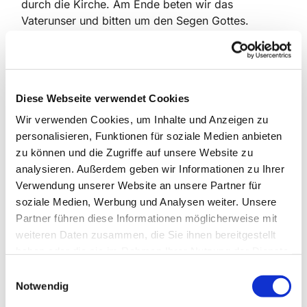
durch die Kirche. Am Ende beten wir das
Vaterunser und bitten um den Segen Gottes.
Durch die Stunde begleiten uns Texte und Lieder
aus unserer Tradition, die uns zur Stille, zum Hören
und zum Gebet einladen.
Jede und jeder ist herzlich willkommen, dabei zu
Diese Webseite verwendet Cookies
sein, aber kommen Sie bitte pünktlich. Denn mit
Wir verwenden Cookies, um Inhalte und Anzeigen zu
Beginn schließen wir die Tür von innen zu, weil
personalisieren, Funktionen für soziale Medien anbieten
verspätete Gäste oder andere Kirchenbesucher die
zu können und die Zugriffe auf unsere Website zu
Konzentration stören würden.
analysieren. Außerdem geben wir Informationen zu Ihrer
Verwendung unserer Website an unsere Partner für
Kontakt:
Gesa Bartholomae
soziale Medien, Werbung und Analysen weiter. Unsere
Tel.: 0431/36640
Partner führen diese Informationen möglicherweise mit
Email: gesa.bartholomae@gmx.de
weiteren Daten zusammen, die Sie ihnen bereitgestellt
haben oder die sie im Rahmen Ihrer Nutzung der Dienste
gesammelt haben.
E
Notwendig
i
n