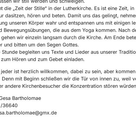
ssen wir still werden und schweigen.
 die „Zeit der Stille“ in der Lutherkirche. Es ist eine Zeit, in
ur dasitzen, hören und beten. Damit uns das gelingt, nehme
ung unseren Körper wahr und entspannen uns mit einigen le
d Bewegungsübungen, die aus dem Yoga kommen. Nach 
en gehen wir einzeln langsam durch die Kirche. Am Ende bet
r und bitten um den Segen Gottes.
 Stunde begleiten uns Texte und Lieder aus unserer Traditio
e, zum Hören und zum Gebet einladen.
jeder ist herzlich willkommen, dabei zu sein, aber kommen 
. Denn mit Beginn schließen wir die Tür von innen zu, weil v
r andere Kirchenbesucher die Konzentration stören würden
Gesa Bartholomae
31/36640
esa.bartholomae@gmx.de