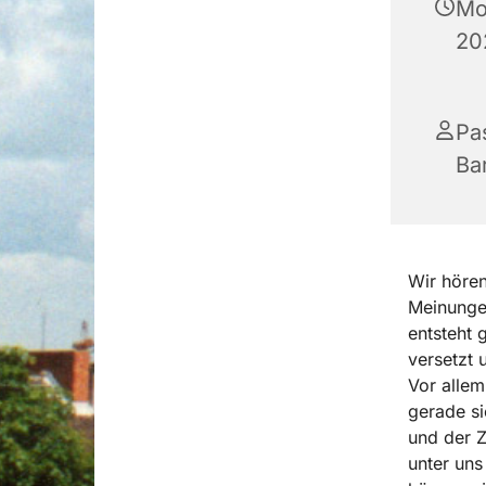
Mo
20
Pa
Ba
Wir hören
Meinungen
entsteht 
versetzt 
Vor allem
gerade si
und der Z
unter uns