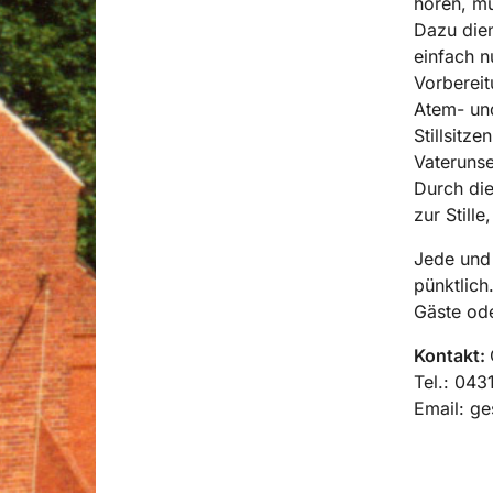
hören, mü
Dazu dient
einfach n
Vorbereit
Atem- un
Stillsitz
Vaterunse
Durch die
zur Still
Jede und 
pünktlich
Gäste ode
Kontakt:
Tel.: 04
Email: g