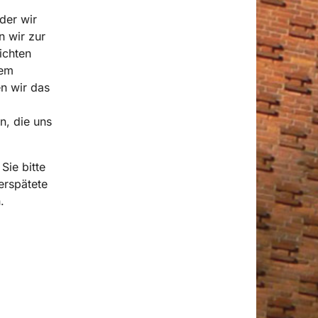
 der wir
n wir zur
ichten
dem
en wir das
n, die uns
Sie bitte
erspätete
.