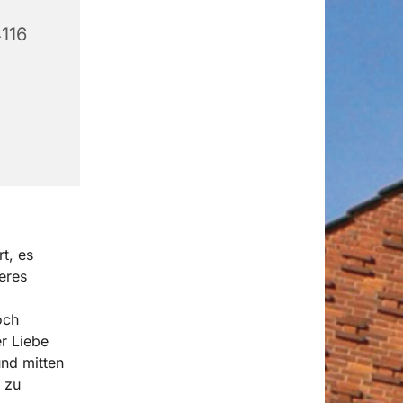
4116
t, es
eres
och
r Liebe
nd mitten
 zu