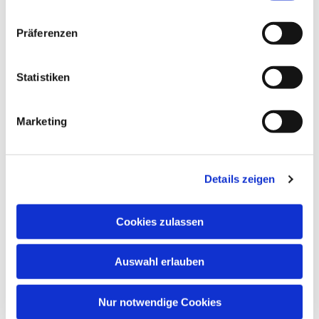
n
w
Präferenzen
i
l
l
Statistiken
i
g
Marketing
u
n
g
Details zeigen
s
a
u
Cookies zulassen
s
w
Auswahl erlauben
a
h
l
Nur notwendige Cookies