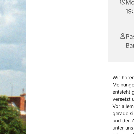
Mo
19
Pa
Ba
Wir hören
Meinungen
entsteht 
versetzt 
Vor allem
gerade si
und der Z
unter uns