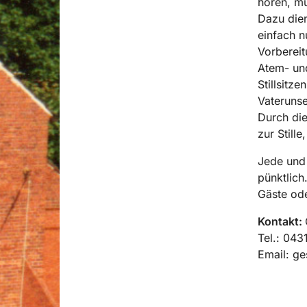
hören, mü
Dazu dient
einfach n
Vorbereit
Atem- un
Stillsitz
Vaterunse
Durch die
zur Still
Jede und 
pünktlich
Gäste ode
Kontakt:
Tel.: 04
Email: g