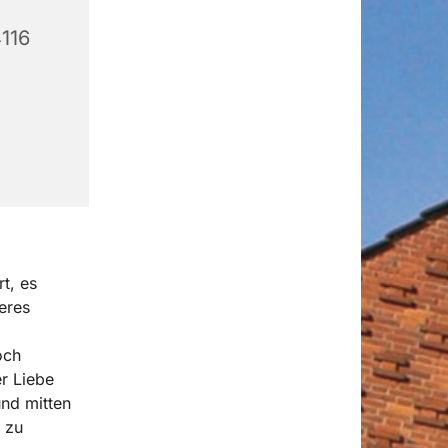
4116
t, es
eres
och
r Liebe
nd mitten
 zu