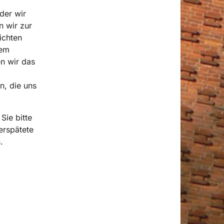
 der wir
n wir zur
ichten
dem
en wir das
n, die uns
Sie bitte
erspätete
.