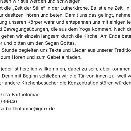
ssen wir still werden und schweigen.
 die „Zeit der Stille“ in der Lutherkirche. Es ist eine Zeit, in
ur dasitzen, hören und beten. Damit uns das gelingt, nehme
ung unseren Körper wahr und entspannen uns mit einigen le
d Bewegungsübungen, die aus dem Yoga kommen. Nach 
en gehen wir einzeln langsam durch die Kirche. Am Ende bet
r und bitten um den Segen Gottes.
 Stunde begleiten uns Texte und Lieder aus unserer Traditio
e, zum Hören und zum Gebet einladen.
jeder ist herzlich willkommen, dabei zu sein, aber kommen 
. Denn mit Beginn schließen wir die Tür von innen zu, weil v
r andere Kirchenbesucher die Konzentration stören würden
Gesa Bartholomae
31/36640
esa.bartholomae@gmx.de